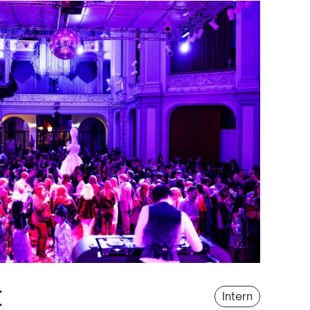
t
Intern