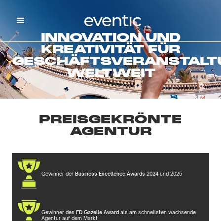
INNOVATION UND
KREATIVITÄT FÜR
GESCHÄFTSVERANSTALT
WELTWEIT
PREISGEKRÖNTE
AGENTUR
Gewinner der
Business Excellence Awards
2024 und 2025
Gewinner des
FD Gazelle Award
als am schnellsten wachsende
Agentur auf dem Markt