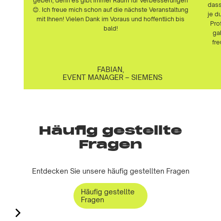
dass
😊. Ich freue mich schon auf die nächste Veranstaltung
je d
mit Ihnen! Vielen Dank im Voraus und hoffentlich bis
Pro
bald!
ga
fre
FABIAN,
EVENT MANAGER – SIEMENS
Häufig gestellte
Fragen
Entdecken Sie unsere häufig gestellten Fragen
Häufig gestellte
Fragen