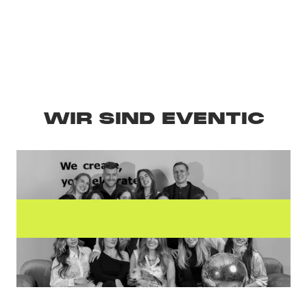
16
+
10
+
20
K
+
SPRACHEN
LÄNDER
GÄSTE
WIR SIND EVENTIC
LERNEN SIE DAS TEAM
KENNEN