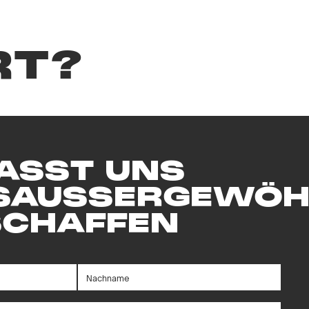
ungener Atmosphäre – der perfekte
RT?
u feiern.
ASST UNS
S
AUSSERGEWÖH
ere vierteljährlichen Veranstaltungen
und unvergessliche Momente zu
SCHAFFEN