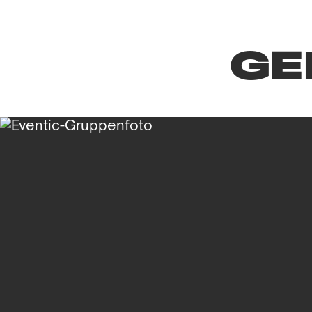
Entspannen Sie sic
GE
Ort, um sich zu erh
Von Dachterrassenp
sind darauf ausge
schaffen.