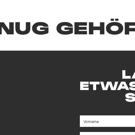
h nach der Arbeit bei einem Drink in ungezw
NUG GEHÖ
olen, Kontakte zu knüpfen und kleine Erfolge z
L
ETWA
artys bis hin zu immersiven Erlebnissen – uns
legt, das gesamte Team zusammenzubringen 