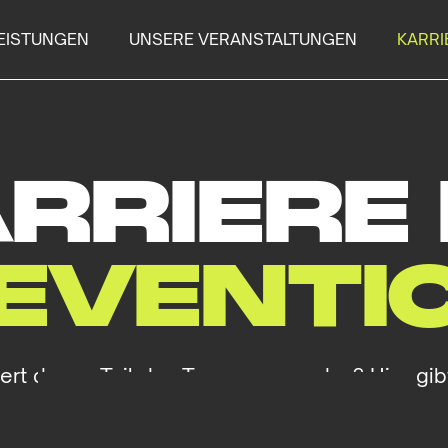
EISTUNGEN
UNSERE VERANSTALTUNGEN
KARRI
RRIERE 
EVENTI
iert daran, Teil des Teams zu werden? Hier gib
Übersicht der aktuell offenen Stellen.