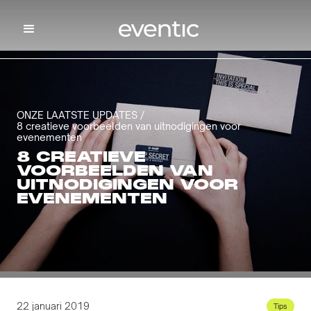
ONZE LAATSTE UPDATES /
8 creatieve voorbeelden van uitnodigingen voor
evenementen
8 CREATIEVE
VOORBEELDEN VAN
UITNODIGINGEN VOOR
EVENEMENTEN
22 januari 2019
Tips